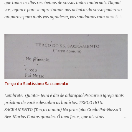
que todos os dias recebemos de vossas mãos maternais. Dignai-
r
vos, agora e para sempre tomar-nos debaixo do vosso poderoso
i
amparo e para mais vos agradecer, vos saudamos com uma Salve
o
Rainha: Salve Rainha , Mãe de misericórdia, vida, doçura,
s
esperança nossa, salve! A vós bradamos os degredados filhos de
Eva, a vós suspiramos, gemendo e chorando neste vale de
lágrimas. Eia, pois, Advogada nossa, estes vossos olhos
misericordiosos a nós volvei, e depois deste desterro, mostrai-nos
Jesus. Bendito é o fruto do vosso ventre, ó clemente, ó piedosa, ó
doce e sempre Virgem Maria. Rogai por nós Santa Mãe de Deus.
Para que sejamos dignos das promessas de Cristo. Amém.
Terço do Santíssimo Sacramento
Lembrete: Quinta- feira é dia de adoração! Procure a igreja mais
próxima de você e descubra os horários. TERÇO DO S.
SACRAMENTO (Terço comum) No principio: Credo Pai-Nosso 3
Ave-Marias Contas grandes: Ó meu Jesus, que ai estais
Sacramentado, não permitais que eu viva sem Vós, nem morta em
pecado. Uni o meu coração ao Vosso e o Vosso ao meu, e, nem sem