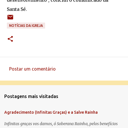
desenvolvimento", conclui o comunicado da
Santa Sé.
NOTÍCIAS DA IGREJA
Postar um comentário
C
o
m
Postagens mais visitadas
e
n
Agradecimento (Infinitas Graças) e a Salve Rainha
t
á
Infinitas graças vos damos, ó Soberana Rainha, pelos benefícios