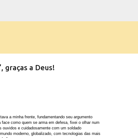
Pular para o conteúdo principal
”, graças a Deus!
estava a minha frente, fundamentando seu argumento
 a face como quem se arma em defesa, fixei o olhar num
os ouvidos e cuidadosamente com um soldado
o mundo moderno, globalizado, com tecnologias das mais