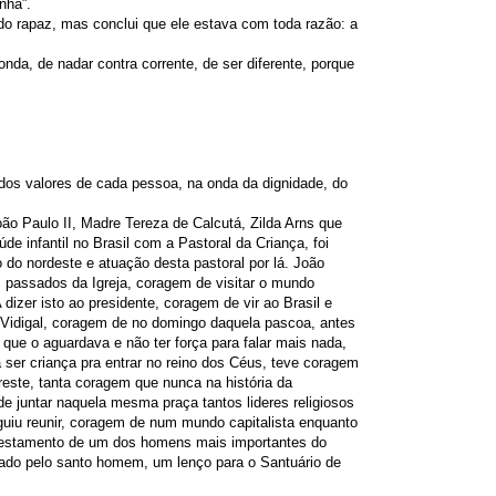
nha”.
do rapaz, mas conclui que ele estava com toda razão: a
nda, de nadar contra corrente, de ser diferente, porque
dos valores de cada pessoa, na onda da dignidade, do
ão Paulo II, Madre Tereza de Calcutá, Zilda Arns que
e infantil no Brasil com a Pastoral da Criança, foi
do nordeste e atuação desta pastoral por lá. João
s passados da Igreja, coragem de visitar o mundo
dizer isto ao presidente, coragem de vir ao Brasil e
 Vidigal, coragem de no domingo daquela pascoa, antes
 que o aguardava e não ter força para falar mais nada,
a ser criança pra entrar no reino dos Céus, teve coragem
reste, tanta coragem que nunca na história da
e juntar naquela mesma praça tantos lideres religiosos
uiu reunir, coragem de num mundo capitalista enquanto
o testamento de um dos homens mais importantes do
ado pelo santo homem, um lenço para o Santuário de