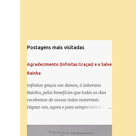
Postagens mais visitadas
Agradecimento (Infinitas Graças) e a Salve
Rainha
Infinitas graças vos damos, ó Soberana
Rainha, pelos benefícios que todos os dias
recebemos de vossas mãos maternais.
Dignai-vos, agora e para sempre tomar-nos
debaixo do vosso poderoso amparo e para
mais vos agradecer, vos saudamos com uma
Salve Rainha: Salve Rainha , Mãe de