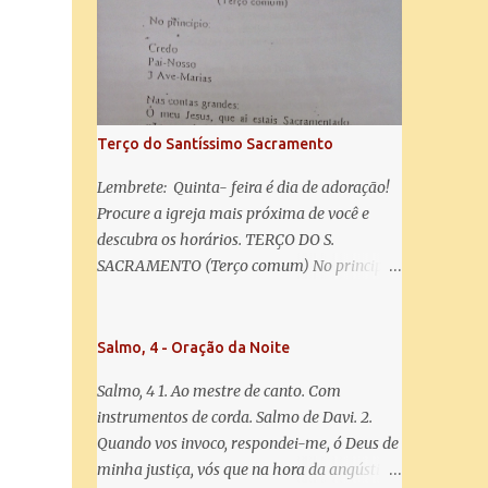
misericórdia, vida, doçura, esperança nossa,
salve! A vós bradamos os degredados filhos
de Eva, a vós suspiramos, gemendo e
chorando neste vale de lágrimas. Eia, pois,
Advogada nossa, estes vossos olhos
misericordiosos a nós volvei, e depois deste
Terço do Santíssimo Sacramento
desterro, mostrai-nos Jesus. Bendito é o
fruto do vosso ventre, ó clemente, ó piedosa,
Lembrete: Quinta- feira é dia de adoração!
ó doce e sempre Virgem Maria. Rogai por
Procure a igreja mais próxima de você e
nós Santa Mãe de Deus. Para que sejamos
descubra os horários. TERÇO DO S.
dignos das promessas de Cristo. Amém.
SACRAMENTO (Terço comum) No principio:
Credo Pai-Nosso 3 Ave-Marias Contas
grandes: Ó meu Jesus, que ai estais
Sacramentado, não permitais que eu viva
Salmo, 4 - Oração da Noite
sem Vós, nem morta em pecado. Uni o meu
Salmo, 4 1. Ao mestre de canto. Com
coração ao Vosso e o Vosso ao meu, e, nem
instrumentos de corda. Salmo de Davi. 2.
sem Vós morra eu! Nas contas pequenas:
Quando vos invoco, respondei-me, ó Deus de
Sacramento de Amor! Misericórdia Senhor!
minha justiça, vós que na hora da angústia
Glória ao Pai: Cristo pão da vida e remédio