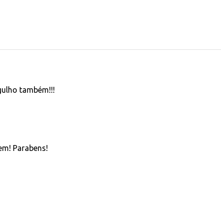
gulho também!!!
em! Parabens!