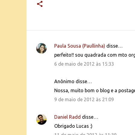
Paula Sousa (Paullinha)
disse…
C
perfeito!! sou quadrada com mto or
o
6 de maio de 2012 às 15:33
m
e
Anônimo disse…
n
Nossa, muito bom o blog e a postag
t
9 de maio de 2012 às 21:09
á
r
i
Daniel Radd
disse…
o
Obrigado Lucas :)
s