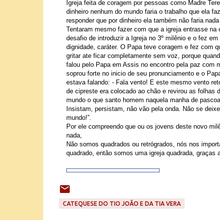
Igreja feita de coragem por pessoas como Madre Tere
dinheiro nenhum do mundo faria o trabalho que ela fa
responder que por dinheiro ela também não faria nada 
Tentaram mesmo fazer com que a igreja entrasse na o
desafio de introduzir a Igreja no 3º milênio e o fez e
dignidade, caráter. O Papa teve coragem e fez com qu
gritar ate ficar completamente sem voz, porque quand
falou pelo Papa em Assis no encontro pela paz com ma
soprou forte no inicio de seu pronunciamento e o Pap
estava falando: - Fala vento! E este mesmo vento r
de cipreste era colocado ao chão e revirou as folhas d
mundo o que santo homem naquela manha de pascoa nã
Insistam, persistam, não vão pela onda. Não se deixe
mundo!”.
Por ele compreendo que ou os jovens deste novo milê
nada,
Não somos quadrados ou retrógrados, nós nos import
quadrado, então somos uma igreja quadrada, graças a
CATEQUESE DO TIO JOÃO E DA TIA VERA