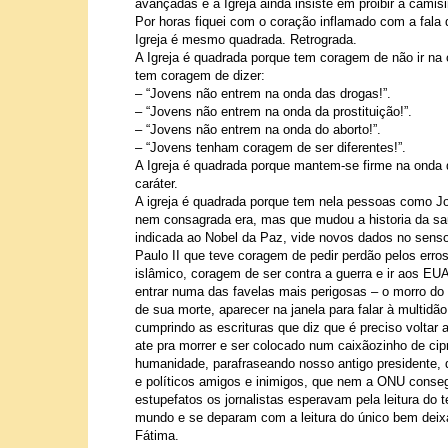
avançadas e a Igreja ainda insiste em proibir a camisi
Por horas fiquei com o coração inflamado com a fala 
Igreja é mesmo quadrada. Retrograda.
A Igreja é quadrada porque tem coragem de não ir na o
tem coragem de dizer:
– “Jovens não entrem na onda das drogas!”.
– “Jovens não entrem na onda da prostituição!”.
– “Jovens não entrem na onda do aborto!”.
– “Jovens tenham coragem de ser diferentes!”.
A Igreja é quadrada porque mantem-se firme na onda 
caráter.
A igreja é quadrada porque tem nela pessoas como Jo
nem consagrada era, mas que mudou a historia da saúd
indicada ao Nobel da Paz, vide novos dados no senso 
Paulo II que teve coragem de pedir perdão pelos erro
islâmico, coragem de ser contra a guerra e ir aos EUA 
entrar numa das favelas mais perigosas – o morro do
de sua morte, aparecer na janela para falar à multidão
cumprindo as escrituras que diz que é preciso voltar 
ate pra morrer e ser colocado num caixãozinho de cip
humanidade, parafraseando nosso antigo presidente, d
e políticos amigos e inimigos, que nem a ONU conseg
estupefatos os jornalistas esperavam pela leitura d
mundo e se deparam com a leitura do único bem deix
Fátima.