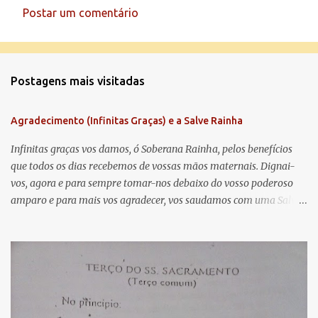
Postar um comentário
C
o
m
Postagens mais visitadas
e
n
Agradecimento (Infinitas Graças) e a Salve Rainha
t
á
Infinitas graças vos damos, ó Soberana Rainha, pelos benefícios
que todos os dias recebemos de vossas mãos maternais. Dignai-
r
vos, agora e para sempre tomar-nos debaixo do vosso poderoso
i
amparo e para mais vos agradecer, vos saudamos com uma Salve
o
Rainha: Salve Rainha , Mãe de misericórdia, vida, doçura,
s
esperança nossa, salve! A vós bradamos os degredados filhos de
Eva, a vós suspiramos, gemendo e chorando neste vale de
lágrimas. Eia, pois, Advogada nossa, estes vossos olhos
misericordiosos a nós volvei, e depois deste desterro, mostrai-nos
Jesus. Bendito é o fruto do vosso ventre, ó clemente, ó piedosa, ó