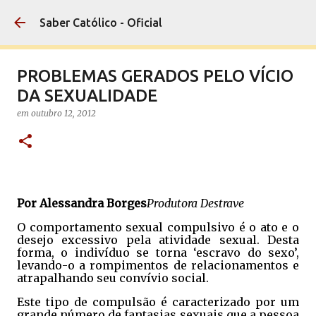
Pular para o conteúdo principal
Saber Católico - Oficial
PROBLEMAS GERADOS PELO VÍCIO
DA SEXUALIDADE
em
outubro 12, 2012
Por Alessandra Borges
Produtora Destrave
O comportamento sexual compulsivo é o ato e o
desejo excessivo pela atividade sexual. Desta
forma, o indivíduo se torna ‘escravo do sexo’,
levando-o a rompimentos de relacionamentos e
atrapalhando seu convívio social.
Este tipo de compulsão é caracterizado por um
grande número de fantasias sexuais que a pessoa