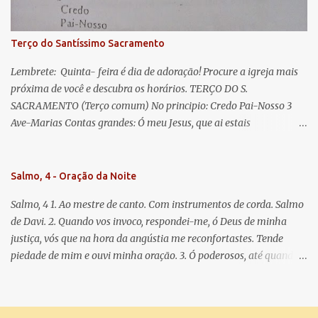
doce e sempre Virgem Maria. Rogai por nós Santa Mãe de Deus.
Para que sejamos dignos das promessas de Cristo. Amém.
Terço do Santíssimo Sacramento
Lembrete: Quinta- feira é dia de adoração! Procure a igreja mais
próxima de você e descubra os horários. TERÇO DO S.
SACRAMENTO (Terço comum) No principio: Credo Pai-Nosso 3
Ave-Marias Contas grandes: Ó meu Jesus, que ai estais
Sacramentado, não permitais que eu viva sem Vós, nem morta em
pecado. Uni o meu coração ao Vosso e o Vosso ao meu, e, nem sem
Vós morra eu! Nas contas pequenas: Sacramento de Amor!
Salmo, 4 - Oração da Noite
Misericórdia Senhor! Glória ao Pai: Cristo pão da vida e remédio
Salmo, 4 1. Ao mestre de canto. Com instrumentos de corda. Salmo
que nos salva, dá-nos Vossa força, Vosso perdão e a Vossa
de Davi. 2. Quando vos invoco, respondei-me, ó Deus de minha
misericórdia. (no fim) Rezar 3 vezes: Louvores e graças se deem a
justiça, vós que na hora da angústia me reconfortastes. Tende
cada momento ao Santíssimo e Diviníssimo Sacramento.
piedade de mim e ouvi minha oração. 3. Ó poderosos, até quando
tereis o coração endurecido, no amor das vaidades e na busca da
mentira? 4. O Senhor escolheu como eleito uma pessoa admirável,
o Senhor me ouviu quando o invoquei. 5. Tremei, mas sem pecar;