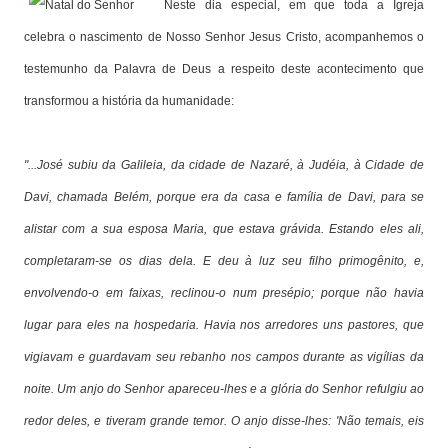
Neste dia especial, em que toda a Igreja
celebra o nascimento de Nosso Senhor Jesus Cristo, acompanhemos o
testemunho da Palavra de Deus a respeito deste acontecimento que
transformou a história da humanidade:
"...José subiu da Galileia, da cidade de Nazaré, à Judéia, à Cidade de
Davi, chamada Belém, porque era da casa e família de Davi, para se
alistar com a sua esposa Maria, que estava grávida. Estando eles ali,
completaram-se os dias dela. E deu à luz seu filho primogênito, e,
envolvendo-o em faixas, reclinou-o num presépio; porque não havia
lugar para eles na hospedaria. Havia nos arredores uns pastores, que
vigiavam e guardavam seu rebanho nos campos durante as vigílias da
noite. Um anjo do Senhor apareceu-lhes e a glória do Senhor refulgiu ao
redor deles, e tiveram grande temor. O anjo disse-lhes: 'Não temais, eis