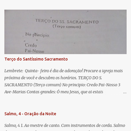
s
esperança nossa, salve! A vós bradamos os degredados filhos de
Eva, a vós suspiramos, gemendo e chorando neste vale de
lágrimas. Eia, pois, Advogada nossa, estes vossos olhos
misericordiosos a nós volvei, e depois deste desterro, mostrai-nos
Jesus. Bendito é o fruto do vosso ventre, ó clemente, ó piedosa, ó
doce e sempre Virgem Maria. Rogai por nós Santa Mãe de Deus.
Para que sejamos dignos das promessas de Cristo. Amém.
Terço do Santíssimo Sacramento
Lembrete: Quinta- feira é dia de adoração! Procure a igreja mais
próxima de você e descubra os horários. TERÇO DO S.
SACRAMENTO (Terço comum) No principio: Credo Pai-Nosso 3
Ave-Marias Contas grandes: Ó meu Jesus, que ai estais
Sacramentado, não permitais que eu viva sem Vós, nem morta em
pecado. Uni o meu coração ao Vosso e o Vosso ao meu, e, nem sem
Vós morra eu! Nas contas pequenas: Sacramento de Amor!
Salmo, 4 - Oração da Noite
Misericórdia Senhor! Glória ao Pai: Cristo pão da vida e remédio
Salmo, 4 1. Ao mestre de canto. Com instrumentos de corda. Salmo
que nos salva, dá-nos Vossa força, Vosso perdão e a Vossa