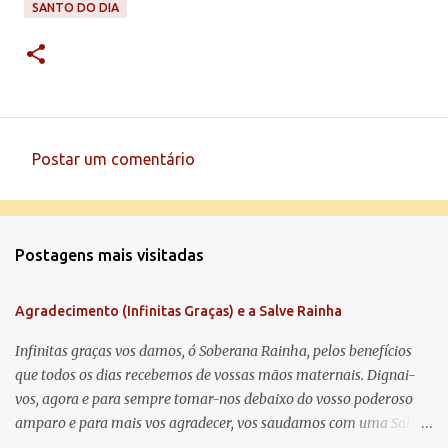
SANTO DO DIA
Postar um comentário
C
o
m
Postagens mais visitadas
e
n
Agradecimento (Infinitas Graças) e a Salve Rainha
t
á
Infinitas graças vos damos, ó Soberana Rainha, pelos benefícios
que todos os dias recebemos de vossas mãos maternais. Dignai-
r
vos, agora e para sempre tomar-nos debaixo do vosso poderoso
i
amparo e para mais vos agradecer, vos saudamos com uma Salve
o
Rainha: Salve Rainha , Mãe de misericórdia, vida, doçura,