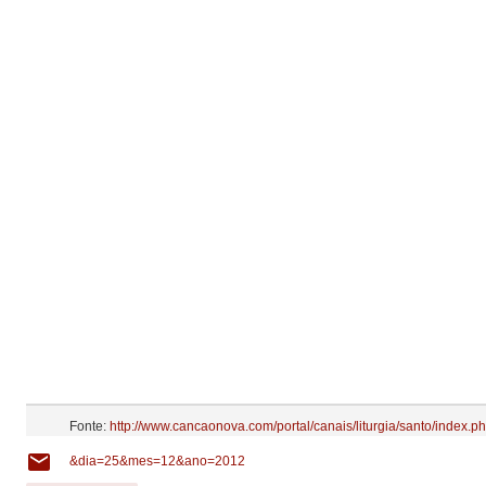
Fonte:
http://www.cancaonova.com/portal/canais/liturgia/santo/index.p
&dia=25&mes=12&ano=2012