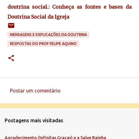
doutrina social
.: Conheça as fontes e bases da
Doutrina Social da Igreja
MENSAGENS E EXPLICAÇÕES DA DOUTRINA
RESPOSTAS DO PROF FELIPE AQUINO
Postar um comentário
C
o
m
Postagens mais visitadas
e
n
Agradecimento (Infinitas Graças) e a Salve Rainha