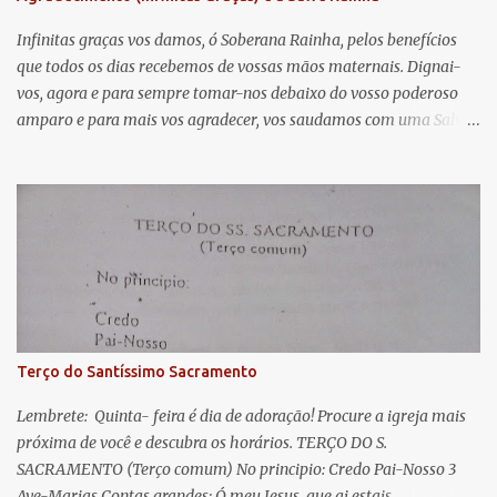
t
á
Infinitas graças vos damos, ó Soberana Rainha, pelos benefícios
que todos os dias recebemos de vossas mãos maternais. Dignai-
r
vos, agora e para sempre tomar-nos debaixo do vosso poderoso
i
amparo e para mais vos agradecer, vos saudamos com uma Salve
o
Rainha: Salve Rainha , Mãe de misericórdia, vida, doçura,
s
esperança nossa, salve! A vós bradamos os degredados filhos de
Eva, a vós suspiramos, gemendo e chorando neste vale de
lágrimas. Eia, pois, Advogada nossa, estes vossos olhos
misericordiosos a nós volvei, e depois deste desterro, mostrai-nos
Jesus. Bendito é o fruto do vosso ventre, ó clemente, ó piedosa, ó
doce e sempre Virgem Maria. Rogai por nós Santa Mãe de Deus.
Para que sejamos dignos das promessas de Cristo. Amém.
Terço do Santíssimo Sacramento
Lembrete: Quinta- feira é dia de adoração! Procure a igreja mais
próxima de você e descubra os horários. TERÇO DO S.
SACRAMENTO (Terço comum) No principio: Credo Pai-Nosso 3
Ave-Marias Contas grandes: Ó meu Jesus, que ai estais