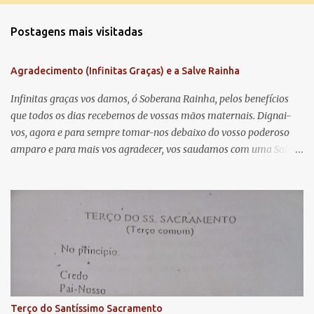
o
m
Postagens mais visitadas
e
n
Agradecimento (Infinitas Graças) e a Salve Rainha
t
á
Infinitas graças vos damos, ó Soberana Rainha, pelos benefícios
que todos os dias recebemos de vossas mãos maternais. Dignai-
r
vos, agora e para sempre tomar-nos debaixo do vosso poderoso
i
amparo e para mais vos agradecer, vos saudamos com uma Salve
o
Rainha: Salve Rainha , Mãe de misericórdia, vida, doçura,
s
esperança nossa, salve! A vós bradamos os degredados filhos de
Eva, a vós suspiramos, gemendo e chorando neste vale de
lágrimas. Eia, pois, Advogada nossa, estes vossos olhos
misericordiosos a nós volvei, e depois deste desterro, mostrai-nos
Jesus. Bendito é o fruto do vosso ventre, ó clemente, ó piedosa, ó
doce e sempre Virgem Maria. Rogai por nós Santa Mãe de Deus.
Para que sejamos dignos das promessas de Cristo. Amém.
Terço do Santíssimo Sacramento