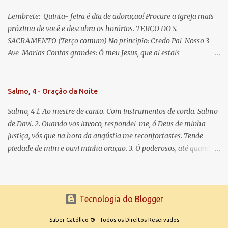
Lembrete: Quinta- feira é dia de adoração! Procure a igreja mais
próxima de você e descubra os horários. TERÇO DO S.
SACRAMENTO (Terço comum) No principio: Credo Pai-Nosso 3
Ave-Marias Contas grandes: Ó meu Jesus, que ai estais
Sacramentado, não permitais que eu viva sem Vós, nem morta em
pecado. Uni o meu coração ao Vosso e o Vosso ao meu, e, nem sem
Vós morra eu! Nas contas pequenas: Sacramento de Amor!
Salmo, 4 - Oração da Noite
Misericórdia Senhor! Glória ao Pai: Cristo pão da vida e remédio
Salmo, 4 1. Ao mestre de canto. Com instrumentos de corda. Salmo
que nos salva, dá-nos Vossa força, Vosso perdão e a Vossa
de Davi. 2. Quando vos invoco, respondei-me, ó Deus de minha
misericórdia. (no fim) Rezar 3 vezes: Louvores e graças se deem a
justiça, vós que na hora da angústia me reconfortastes. Tende
cada momento ao Santíssimo e Diviníssimo Sacramento.
piedade de mim e ouvi minha oração. 3. Ó poderosos, até quando
tereis o coração endurecido, no amor das vaidades e na busca da
mentira? 4. O Senhor escolheu como eleito uma pessoa admirável,
o Senhor me ouviu quando o invoquei. 5. Tremei, mas sem pecar;
refleti em vossos corações, quando estiverdes em vossos leitos, e
Tecnologia do Blogger
calai. 6. Oferecei vossos sacrifícios com sinceridade e esperai no
Saber Católico ® - Todos os Direitos Reservados
Senhor. 7. Dizem muitos: Quem nos fará ver a felicidade? Fazei