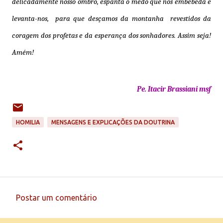
delicadamente nosso ombro, espanta o medo que nos embebeda e
levanta-nos, para que desçamos da montanha revestidos da
coragem dos profetas e da esperança dos sonhadores. Assim seja!
Amém!
Pe. Itacir Brassiani msf
HOMILIA
MENSAGENS E EXPLICAÇÕES DA DOUTRINA
Postar um comentário
C