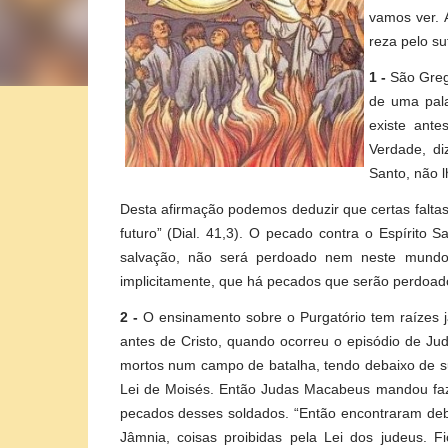
vamos ver. 
reza pelo su
1 -
São Gregó
de uma pala
existe ante
Verdade, di
Santo, não 
Desta afirmação podemos deduzir que certas falta
futuro” (Dial. 41,3). O pecado contra o Espírito
salvação, não será perdoado nem neste mundo,
implicitamente, que há pecados que serão perdoad
2 -
O ensinamento sobre o Purgatório tem raízes j
antes de Cristo, quando ocorreu o episódio de J
mortos num campo de batalha, tendo debaixo de su
Lei de Moisés. Então Judas Macabeus mandou faze
pecados desses soldados. “Então encontraram deb
Jâmnia, coisas proibidas pela Lei dos judeus.