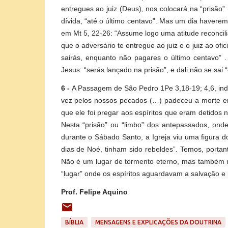
entregues ao juiz (Deus), nos colocará na “prisão” 
dívida, “até o último centavo”. Mas um dia havere
em Mt 5, 22-26: “Assume logo uma atitude reconcil
que o adversário te entregue ao juiz e o juiz ao ofic
sairás, enquanto não pagares o último centavo” 
Jesus: “serás lançado na prisão”, e dali não se sai
6 -
A Passagem de São Pedro 1Pe 3,18-19; 4,6, ind
vez pelos nossos pecados (…) padeceu a morte em 
que ele foi pregar aos espíritos que eram detidos 
Nesta “prisão” ou “limbo” dos antepassados, onde
durante o Sábado Santo, a Igreja viu uma figura do
dias de Noé, tinham sido rebeldes”. Temos, port
Não é um lugar de tormento eterno, mas também n
“lugar” onde os espíritos aguardavam a salvação e 
Prof. Felipe Aquino
BÍBLIA
MENSAGENS E EXPLICAÇÕES DA DOUTRINA