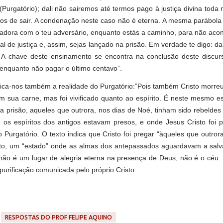
(Purgatório); dali não sairemos até termos pago à justiça divina toda
mos de sair. A condenação neste caso não é eterna. A mesma parábola
iadora com o teu adversário, enquanto estás a caminho, para não aco
ial de justiça e, assim, sejas lançado na prisão. Em verdade te digo: da
. A chave deste ensinamento se encontra na conclusão deste discur
 “enquanto não pagar o último centavo”.
ica-nos também a realidade do Purgatório:”Pois também Cristo morre
sua carne, mas foi vivificado quanto ao espírito. É neste mesmo esp
na prisão, aqueles que outrora, nos dias de Noé, tinham sido rebeldes
 os espíritos dos antigos estavam presos, e onde Jesus Cristo foi p
 Purgatório. O texto indica que Cristo foi pregar “àqueles que outror
anto, um “estado” onde as almas dos antepassados aguardavam a salv
ão é um lugar de alegria eterna na presença de Deus, não é o céu.
purificação comunicada pelo próprio Cristo.
RESPOSTAS DO PROF FELIPE AQUINO