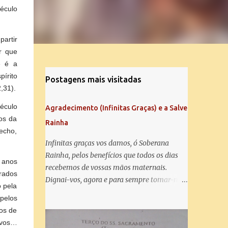
século
partir
r que
e é a
írito
Postagens mais visitadas
,31).
éculo
Agradecimento (Infinitas Graças) e a Salve
os da
Rainha
echo,
Infinitas graças vos damos, ó Soberana
Rainha, pelos benefícios que todos os dias
 anos
recebemos de vossas mãos maternais.
rados
Dignai-vos, agora e para sempre tomar-nos
 pela
debaixo do vosso poderoso amparo e para
pelos
mais vos agradecer, vos saudamos com uma
os de
Salve Rainha: Salve Rainha , Mãe de
ivos…