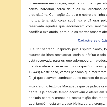
puseram-me em oração, implorando que o pecado
coleta individual, cerca de duas mil dracmas d
propiciatório. Com ação tão bela e nobre ele tinha
mortos, teria sido coisa supérflua e
vã orar pel
reservada àqueles que adormecem com sentiment
sacrifício expiatório, para que os mortos fossem a
Cadastre-se gráti
O autor sagrado, inspirado pelo Espírito Santo,
sucumbido iriam ressuscitar, seria supérfluo e to
está reservada para os que adormeceram piedosa
mandou oferecer esse sacrifício expiatório pelos 
12,44s)
.
Neste caso, vemos pessoas que morreram 
fé, já que estavam combatendo no exército do povo
Fica claro no texto de Macabeus que os judeus orav
hebreus já naquele tempo aceitavam e ofereciam sa
apoiada sobre a crença na ressurreição dos morto
aqui também está uma base bíblica para a crença n