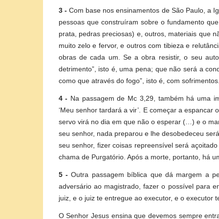
3 -
Com base nos ensinamentos de São Paulo, a Igr
pessoas que construíram sobre o fundamento que é 
prata, pedras preciosas) e, outros, materiais que n
muito zelo e fervor, e outros com tibieza e relutâ
obras de cada um. Se a obra resistir, o seu auto
detrimento”, isto é, uma pena; que não será a cond
como que através do fogo”, isto é, com sofrimentos
4 -
Na passagem de Mc 3,29, também há uma image
‘Meu senhor tardará a vir’. E começar a espancar 
servo virá no dia em que não o esperar (…) e o ma
seu senhor, nada preparou e lhe desobedeceu ser
seu senhor, fizer coisas repreensível será açoitad
chama de Purgatório. Após a morte, portanto, há um
5 -
Outra passagem bíblica que dá margem a pens
adversário ao magistrado, fazer o possível para e
juiz, e o juiz te entregue ao executor, e o executor 
O Senhor Jesus ensina que devemos sempre entrar