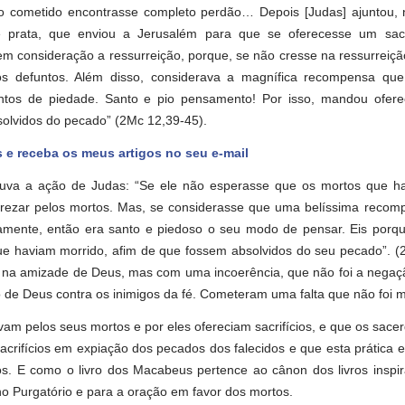
 cometido encontrasse completo perdão… Depois [Judas] ajuntou,
e prata, que enviou a Jerusalém para que se oferecesse um sacri
 em consideração a ressurreição, porque, se não cresse na ressurreiç
os defuntos. Além disso, considerava a magnífica recompensa que
os de piedade. Santo e pio pensamento! Por isso, mandou ofere
bsolvidos do pecado” (2Mc 12,39-45).
s e receba os meus artigos no seu e-mail
 louva a ação de Judas: “Se ele não esperasse que os mortos que h
lo rezar pelos mortos. Mas, se considerasse que uma belíssima reco
mente, então era santo e piedoso o seu modo de pensar. Eis porqu
que haviam morrido, afim de que fossem absolvidos do seu pecado”. 
na amizade de Deus, mas com uma incoerência, que não foi a negaç
 de Deus contra os inimigos da fé. Cometeram uma falta que não foi m
am pelos seus mortos e por eles ofereciam sacrifícios, e que os sace
crifícios em expiação dos pecados dos falecidos e que esta prática 
s. E como o livro dos Macabeus pertence ao cânon dos livros inspir
o Purgatório e para a oração em favor dos mortos.