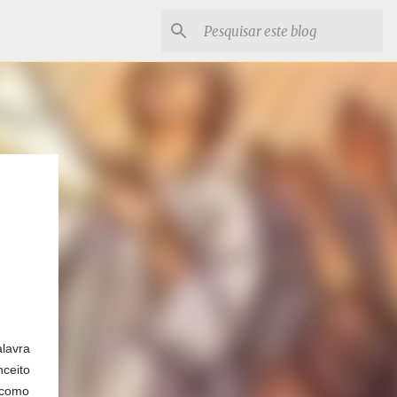
lavra
nceito
a como