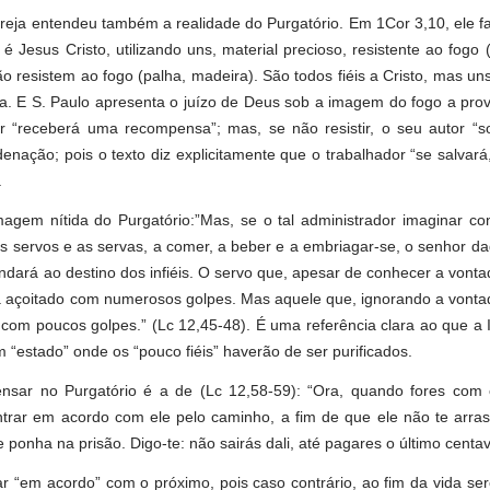
eja entendeu também a realidade do Purgatório. Em 1Cor 3,10, ele fa
Jesus Cristo, utilizando uns, material precioso, resistente ao fogo 
ão resistem ao fogo (palha, madeira). São todos fiéis a Cristo, mas u
ncia. E S. Paulo apresenta o juízo de Deus sob a imagem do fogo a pro
r
“receberá uma recompensa”;
mas, se não resistir, o seu autor “s
enação; pois o texto diz explicitamente que o trabalhador “se salvar
.
m nítida do Purgatório:”Mas, se o tal administrador imaginar con
os servos e as servas, a comer, a beber e a embriagar-se, o senhor d
ndará ao destino dos infiéis. O servo que, apesar de conhecer a vont
á açoitado com numerosos golpes. Mas aquele que, ignorando a vonta
o com poucos golpes.” (Lc 12,45-48). É uma referência clara ao que a 
 “estado” onde os “pouco fiéis” haverão de ser purificados.
ar no Purgatório é a de (Lc 12,58-59): “Ora, quando fores com 
ntrar em acordo com ele pelo caminho, a fim de que ele não te arra
te ponha na prisão. Digo-te: não sairás dali, até pagares o último centav
 “em acordo” com o próximo, pois caso contrário, ao fim da vida se