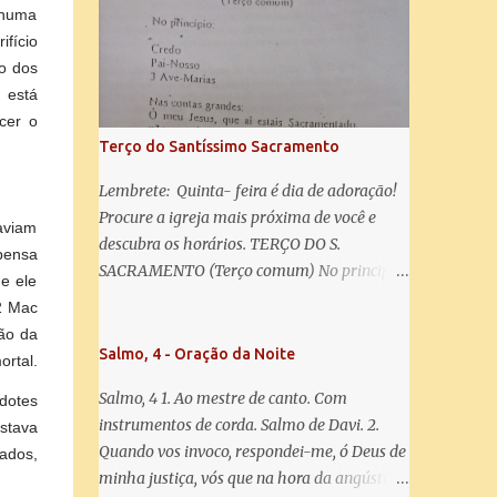
misericórdia, vida, doçura, esperança nossa,
 numa
salve! A vós bradamos os degredados filhos
fício
de Eva, a vós suspiramos, gemendo e
ão dos
chorando neste vale de lágrimas. Eia, pois,
 está
Advogada nossa, estes vossos olhos
cer o
misericordiosos a nós volvei, e depois deste
Terço do Santíssimo Sacramento
desterro, mostrai-nos Jesus. Bendito é o
fruto do vosso ventre, ó clemente, ó piedosa,
Lembrete: Quinta- feira é dia de adoração!
ó doce e sempre Virgem Maria. Rogai por
Procure a igreja mais próxima de você e
aviam
nós Santa Mãe de Deus. Para que sejamos
descubra os horários. TERÇO DO S.
mpensa
dignos das promessas de Cristo. Amém.
SACRAMENTO (Terço comum) No principio:
e ele
Credo Pai-Nosso 3 Ave-Marias Contas
(2 Mac
grandes: Ó meu Jesus, que ai estais
ão da
Sacramentado, não permitais que eu viva
Salmo, 4 - Oração da Noite
ortal.
sem Vós, nem morta em pecado. Uni o meu
Salmo, 4 1. Ao mestre de canto. Com
rdotes
coração ao Vosso e o Vosso ao meu, e, nem
instrumentos de corda. Salmo de Davi. 2.
estava
sem Vós morra eu! Nas contas pequenas:
Quando vos invoco, respondei-me, ó Deus de
ados,
Sacramento de Amor! Misericórdia Senhor!
minha justiça, vós que na hora da angústia
Glória ao Pai: Cristo pão da vida e remédio