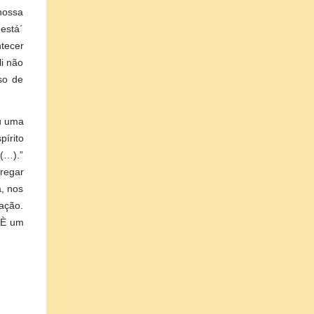
 nossa
 está´
ntecer
li não
so de
u uma
írito
 (…).”
regar
a, nos
ação.
 È um