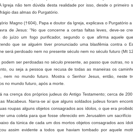
A Igreja não tem dúvida desta realidade por isso, desde o primeiro 
frágio das almas do Purgatório.
rio Magno (†604), Papa e doutor da Igreja, explicava o Purgatório a 
vra de Jesus: “No que concerne a certas faltas leves, deve-se cre
s do juízo um fogo purificador, segundo o que afirma aquele qu
zendo que se alguém tiver pronunciado uma blasfêmia contra o Esp
lhe será perdoado nem no presente século nem no século futuro (Mt 12
s podem ser perdoadas no século presente, ao passo que outras, no s
 Santo, ou seja a pessoa que recusa de todas as maneiras os caminh
 nem no mundo futuro. Mostra o Senhor Jesus, então, neste tr
os no mundo futuro, após a morte.
á na crença dos próprios judeus do Antigo Testamento; cerca de 200
udas Macabeus. Narra-se aí que alguns soldados judeus foram encont
as roupas alguns objetos consagrados aos ídolos, o que era proibido
r uma coleta para que fosse oferecido em Jerusalém um sacrifício 
aixo da túnica de cada um dos mortos objetos consagrados aos ídol
 Ficou assim evidente a todos que haviam tombado por aquele mot