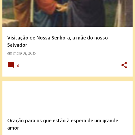
t
a
g
e
Visitação de Nossa Senhora, a mãe do nosso
n
Salvador
s
em
maio 31, 2015
0
Oração para os que estão à espera de um grande
amor