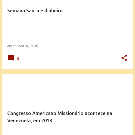
t
Semana Santa e dinheiro
a
g
e
n
em
março 31, 2010
s
0
Congresso Americano Missionário acontece na
Venezuela, em 2013