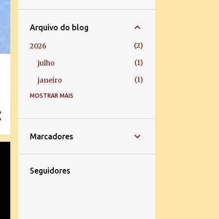
Arquivo do blog
2
2026
1
julho
1
janeiro
MOSTRAR MAIS
5
2025
1
dezembro
2
março
Marcadores
2
janeiro
1
2024
Seguidores
1
janeiro
43
2023
2
dezembro