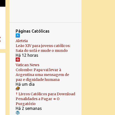
24
novembro
4
outubro
1
setembro
Páginas Católicas
2
agosto
Aleteia
2
julho
Leão XIV para jovens católicos:
Saia do sofá e mude o mundo
4
março
Há 12 horas
1
fevereiro
Vatican News
Colombo: Papa vai levar à
3
janeiro
Argentina uma mensagem de
paz e dignidade humana
62
2022
Há um dia
4
dezembro
† Livros Católicos para Download
4
novembro
Penalidades a Pagar ➜ O
Purgatório
13
outubro
Há 2 semanas