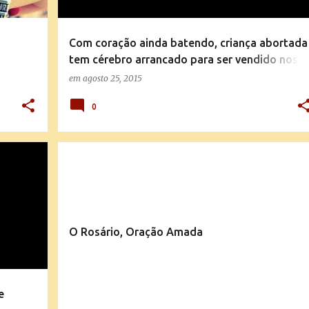
Com coração ainda batendo, criança abortada
tem cérebro arrancado para ser vendido nos
EUA
em
agosto 25, 2015
0
+
MENSAGENS E EXPLICAÇÕES DA DOUTRINA
O Rosário, Oração Amada
e