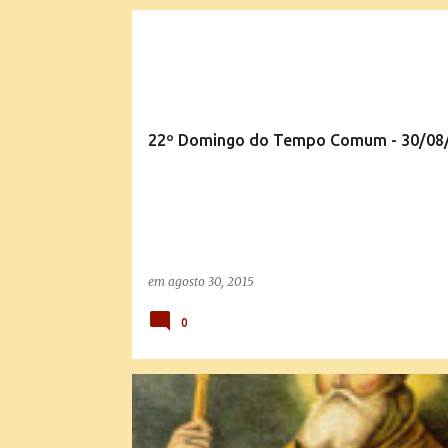
P
EVANGELHO QUOTIDIANO
o
s
t
22º Domingo do Tempo Comum - 30/08
a
g
e
n
s
em
agosto 30, 2015
0
SANTO DO DIA