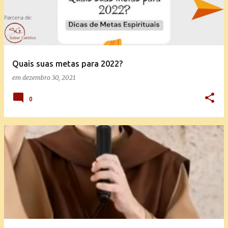
t
a
g
e
Quais suas metas para 2022?
n
em
dezembro 30, 2021
s
0