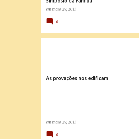
Simpósio da Família
em
maio 29, 2011
0
MENSAGENS E EXPLICAÇÕES DA DOUTRINA
As provações nos edificam
em
maio 29, 2011
0