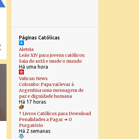
24
novembro
4
outubro
1
setembro
Páginas Católicas
2
agosto
Aleteia
2
julho
Leão XIV para jovens católicos:
Saia do sofá e mude o mundo
4
março
Há uma hora
1
fevereiro
Vatican News
Colombo: Papa vai levar à
3
janeiro
Argentina uma mensagem de
paz e dignidade humana
62
2022
Há 17 horas
4
dezembro
† Livros Católicos para Download
4
novembro
Penalidades a Pagar ➜ O
Purgatório
13
outubro
Há 2 semanas