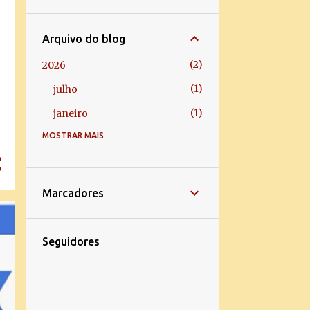
Arquivo do blog
2
2026
1
julho
1
janeiro
MOSTRAR MAIS
5
2025
1
dezembro
2
março
Marcadores
2
janeiro
1
2024
Seguidores
1
janeiro
43
2023
2
dezembro