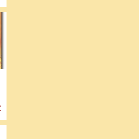
8
julho
6
junho
9
maio
17
abril
18
fevereiro
20
janeiro
197
2020
22
dezembro
1
novembro
5
outubro
24
setembro
20
agosto
8
julho