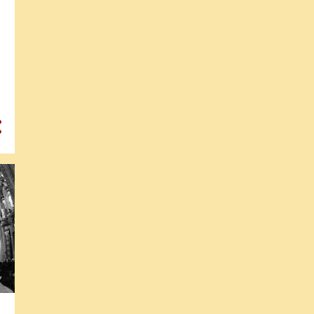
15
maio
15
abril
34
março
31
fevereiro
28
janeiro
347
2018
57
dezembro
31
novembro
38
outubro
37
setembro
53
agosto
37
julho
5
junho