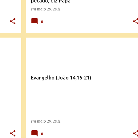
pecado, diz Papa
em
maio 29, 2011
0
EVANGELHO QUOTIDIANO
Evangelho (João 14,15-21)
em
maio 29, 2011
0