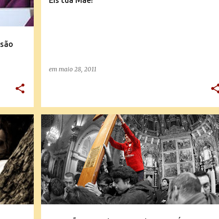
Eis tua Mãe!
ssão
em
maio 28, 2011
+
1
MENSAGENS E EXPLICAÇÕES DA DOUTRINA
+
NOTÍCIAS DA IGREJA