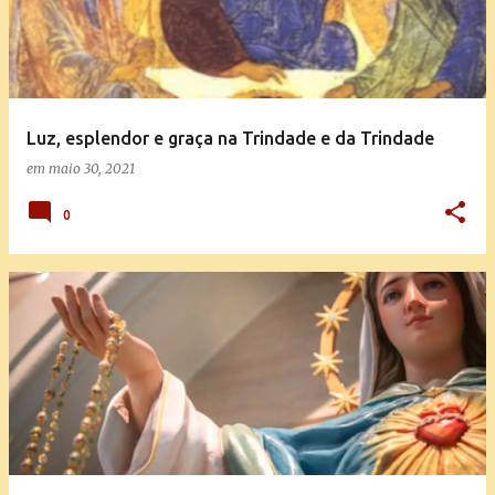
t
a
g
e
Luz, esplendor e graça na Trindade e da Trindade
n
em
maio 30, 2021
s
0