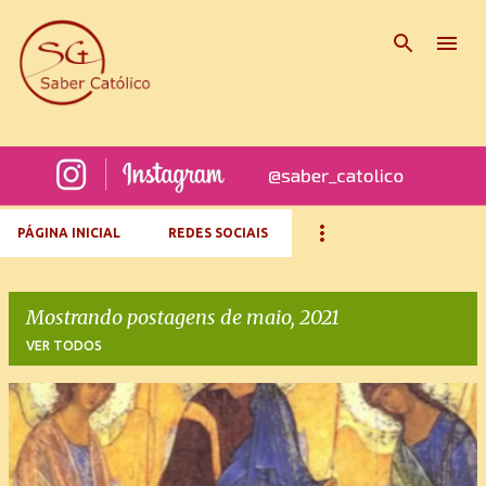
Pular para o conteúdo principal
PÁGINA INICIAL
REDES SOCIAIS
Mostrando postagens de maio, 2021
VER TODOS
P
o
s