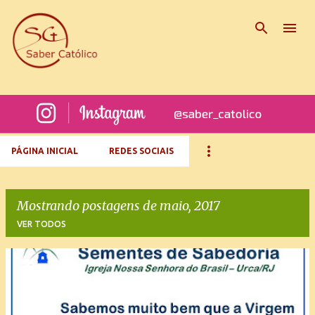
Pular para o conteúdo principal
PÁGINA INICIAL
REDES SOCIAIS
Mostrando postagens de maio, 2017
VER TODOS
P
o
s