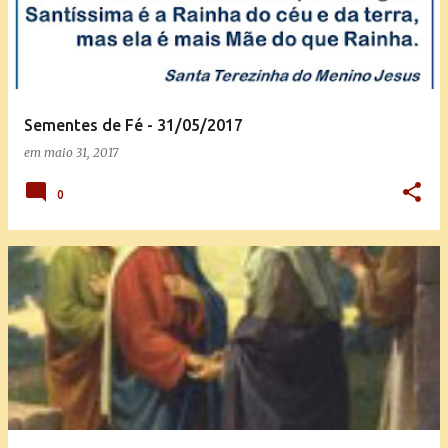
t
a
g
e
Sementes de Fé - 31/05/2017
n
em
maio 31, 2017
s
0