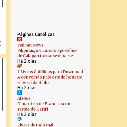
24
novembro
4
outubro
1
setembro
Páginas Católicas
2
agosto
Vatican News
2
julho
Filipinas, o vicariato apostólico
de Calapan torna-se diocese
4
março
Há 2 dias
1
fevereiro
† Livros Católicos para Download
A conversão pelo estudo honesto
3
janeiro
e literal da Bíblia
Há 2 dias
62
2022
4
dezembro
Aleteia
O martírio de Francisca no
4
novembro
sertão do Cariri
Há 2 dias
13
outubro
Livres de todo mal