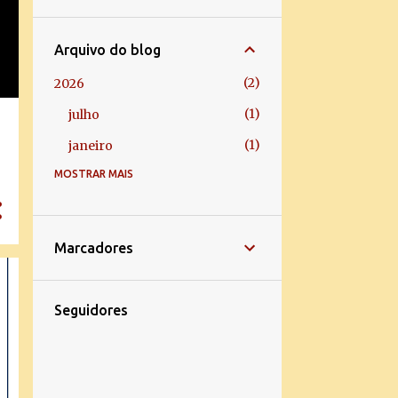
Arquivo do blog
2
2026
1
julho
1
janeiro
MOSTRAR MAIS
5
2025
1
dezembro
2
março
Marcadores
2
janeiro
1
2024
Seguidores
1
janeiro
43
2023
2
dezembro