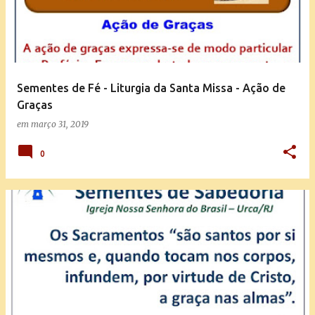
t
a
g
e
Sementes de Fé - Liturgia da Santa Missa - Ação de
n
Graças
s
em
março 31, 2019
0