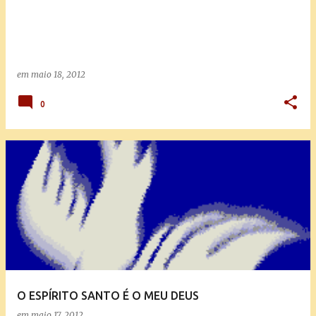
em
maio 18, 2012
0
O ESPÍRITO SANTO É O MEU DEUS
em
maio 17, 2012