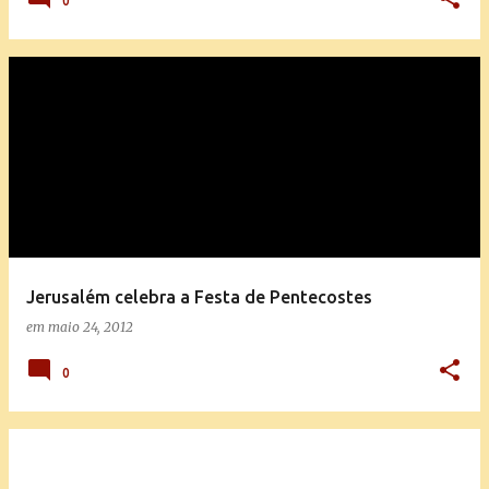
0
Jerusalém celebra a Festa de Pentecostes
em
maio 24, 2012
0